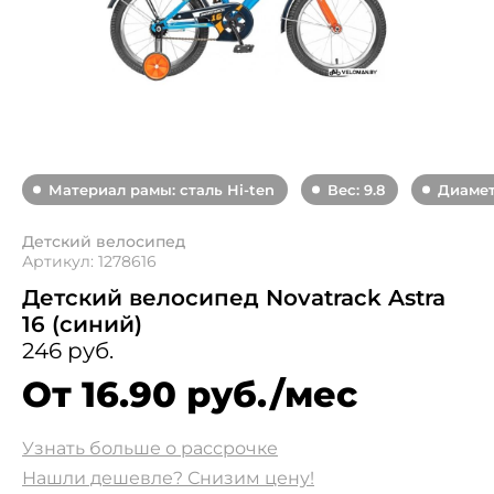
Материал рамы: сталь Hi-ten
Вес: 9.8
Диаметр
Детский велосипед
Артикул: 1278616
Детский велосипед Novatrack Astra
16 (синий)
246 руб.
От 16.90 руб./мес
Узнать больше о рассрочке
Нашли дешевле? Снизим цену!