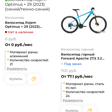
Велосипед
Велосипед Rojem
Optimus + 29 (2023)
(синий/темно-синий)
Нет в наличии
0 руб.
От 0 руб./мес
Велосипед горный
Материал рамы:
Велосипед горный
алюминий
Forward Apache 27.5 3.2
Количество скоростей:
HD р.17 2022 (бирюзовый/
Под заказ
21
оранжевый)
Развернуть
1121 руб.
От 77.1 руб./мес
Купить
Материал рамы: сталь
Hi-ten
Количество скоростей:
24
Развернуть
Купить