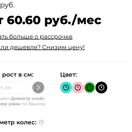
 руб.
т 60.60 руб./мес
ать больше о рассрочке
ли дешевле? Снизим цену!
 рост в см:
Цвет:
ерём
Диаметр колёс
мер рамы
по Вашему
метр колес: