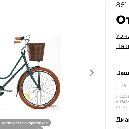
881
О
Узн
Наш
Ваш
Подб
и
Раз
росту
Диа
Количество скоростей: 3