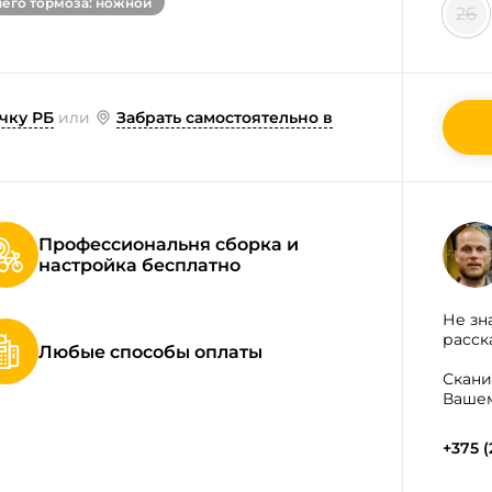
него тормоза: ножной
26
чку РБ
или
Забрать самостоятельно в
Профессиональня сборка и
настройка бесплатно
Не зн
расск
Любые способы оплаты
Скани
Вашем
+375 (