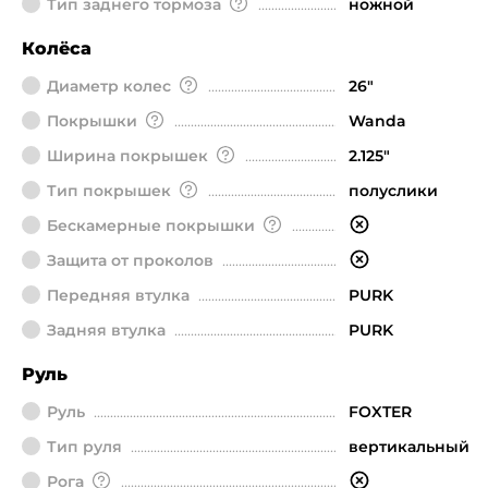
Тип заднего тормоза
ножной
Колёса
Диаметр колeс
26"
Покрышки
Wanda
Ширина покрышек
2.125"
Тип покрышек
полуслики
Бескамерные покрышки
Защита от проколов
Передняя втулка
PURK
Задняя втулка
PURK
Руль
Руль
FOXTER
Тип руля
вертикальный
Рога