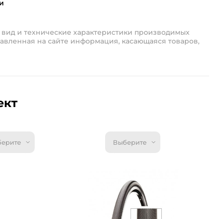
и
 вид и технические характеристики производимых
авленная на сайте информация, касающаяся товаров,
ект
ерите
Выберите
и
Велоаптечки
Вело
По
ка THUMBS
Велоаптечка THUMBS
Вел
По
UP YP3207D
UP 
ST