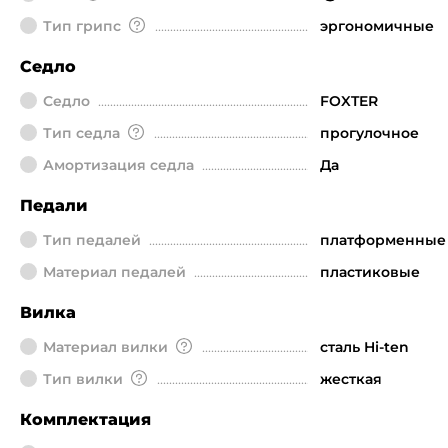
Тип грипс
эргономичные
Седло
Седло
FOXTER
Тип седла
прогулочное
Амортизация седла
Да
Педали
Тип педалей
платформенные
Материал педалей
пластиковые
Вилка
Материал вилки
сталь Hi-ten
Тип вилки
жесткая
Комплектация