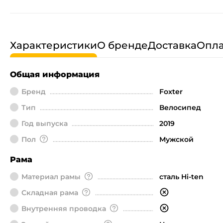
Характеристики
О бренде
Доставка
Опла
Общая информация
Бренд
Foxter
Тип
Велосипед
Год выпуска
2019
Пол
Мужской
Рама
Материал рамы
сталь Hi-ten
Складная рама
Внутренняя проводка