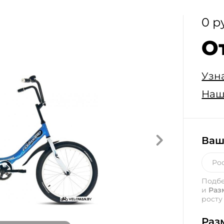
0 р
О
Узн
Наш
Ваш
Подб
и
Раз
росту
Раз