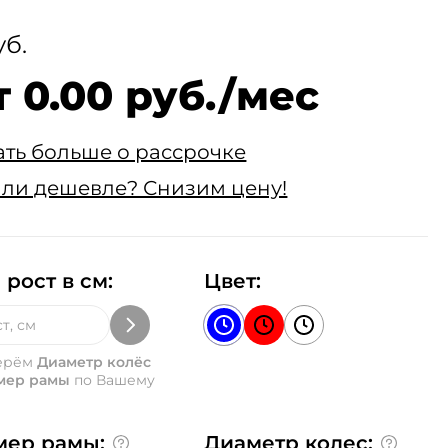
уб.
т 0.00 руб./мес
ать больше о рассрочке
ли дешевле? Снизим цену!
 рост в см:
Цвет:
ерём
Диаметр колёс
мер рамы
по Вашему
мер рамы:
Диаметр колес: