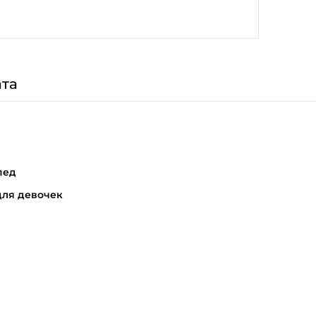
та
пед
для девочек