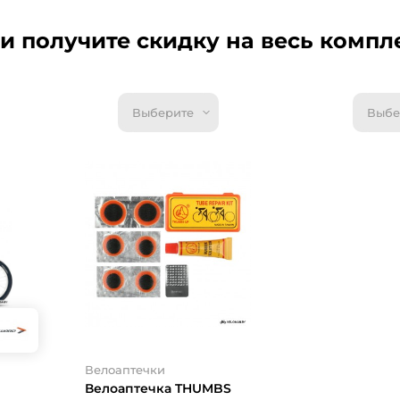
и получите скидку на весь компл
Выберите
Выбе
Велоаптечки
Велоаптечка
UP YPM24
Под заказ
7.1 руб.
7.92 р
- 0.82 
10%
От 0.5 руб.
Велоаптечки
Купить
Велоаптечка THUMBS