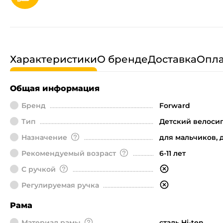
Характеристики
О бренде
Доставка
Опла
Общая информация
Бренд
Forward
Тип
Детский велоси
Назначение
для мальчиков, 
Рекомендуемый возраст
6-11 лет
С ручкой
Регулируемая ручка
Рама
Материал рамы
сталь Hi-ten