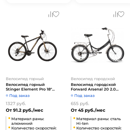
Велосипед горный
Велосипед городской
Велосипед горный
Велосипед городской
Stinger Element Pro 18"
Forward Arsenal 20 2.0
27.5" (золотистый)
2022 (черный)
Под заказ
Под заказ
1327 руб.
655 руб.
От 91.2 руб./мес
От 45 руб./мес
Материал рамы:
Материал рамы: сталь
алюминий
Hi-ten
Количество скоростей:
Количество скоростей: