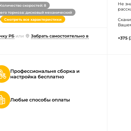
Не зн
Количество скоростей: 8
расск
него тормоза: дисковый механический
Скани
Смотреть все характеристики
Вашем
чку РБ
или
Забрать самостоятельно в
+375 (
Профессиональня сборка и
настройка бесплатно
Любые способы оплаты