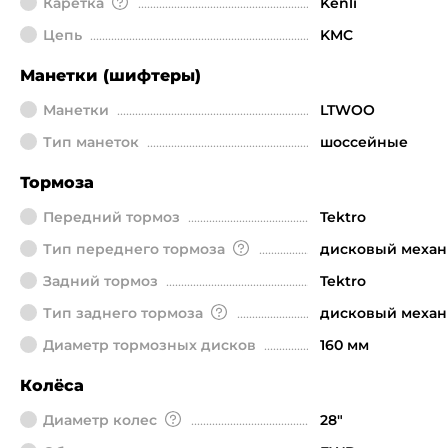
Каретка
Kenli
Цепь
KMC
Манетки (шифтеры)
Манетки
LTWOO
Тип манеток
шоссейные
Тормоза
Передний тормоз
Tektro
Тип переднего тормоза
дисковый механ
Задний тормоз
Tektro
Тип заднего тормоза
дисковый механ
Диаметр тормозных дисков
160 мм
Колёса
Диаметр колeс
28"