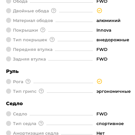
Обода
FWD
Двойные обода
Материал ободов
алюминий
Покрышки
Innova
Тип покрышек
внедорожные
Передняя втулка
FWD
Задняя втулка
FWD
Руль
Рога
Тип грипс
эргономичные
Седло
Седло
FWD
Тип седла
спортивное
Амортизация седла
Нет