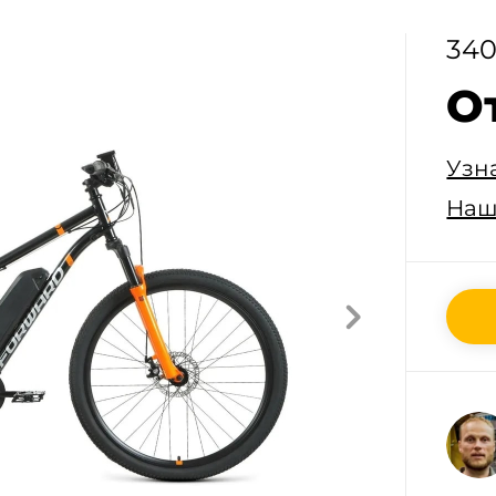
340
О
Узн
Наш