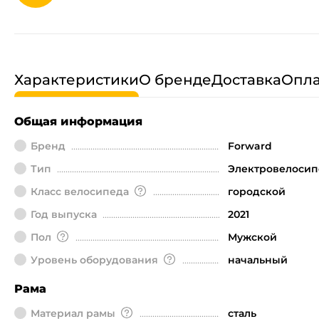
Характеристики
О бренде
Доставка
Опла
Общая информация
Бренд
Forward
Тип
Электровелосип
Класс велосипеда
городской
Год выпуска
2021
Пол
Мужской
Уровень оборудования
начальный
Рама
Материал рамы
сталь