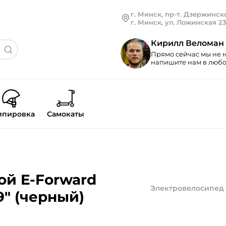
г. Минск, пр-т. Дзержинско
г. Минск, ул. Ложинская 2
Кирилл Веломан
Прямо сейчас мы не н
напишите нам в любой
ипировка
Самокаты
ой E-Forward
Электровелосипед
9" (черный)