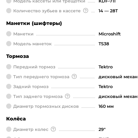
Модель кассеты или трещотки
KDF-711
Количество зубьев в кассете
14 — 28Т
Манетки (шифтеры)
Манетки
Microshift
Модель манеток
TS38
Тормоза
Передний тормоз
Tektro
Тип переднего тормоза
дисковый механ
Задний тормоз
Tektro
Тип заднего тормоза
дисковый механ
Диаметр тормозных дисков
160 мм
Колёса
Диаметр колeс
29"