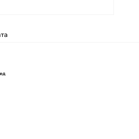
та
ед