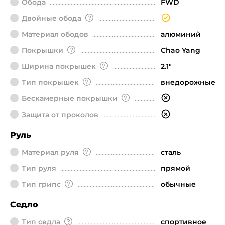
Обода
FWD
Двойные обода
Материал ободов
алюминий
Покрышки
Chao Yang
Ширина покрышек
2.1"
Тип покрышек
внедорожные
Бескамерные покрышки
Защита от проколов
Руль
Материал руля
сталь
Тип руля
прямой
Тип грипс
обычные
Седло
Тип седла
спортивное