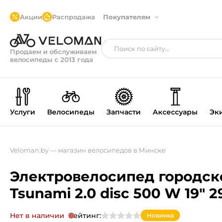
Акции
Распродажа
Покупателям
Продаем и обслуживаем
велосипеды с 2013 года
Услуги
Велосипеды
Запчасти
Аксессуары
Эк
Veloman.by — магазин велосипедов в Минске
Электровелосипед городск
Tsunami 2.0 disc 500 W 19" 2
Нет в наличии
Рейтинг:
Новинка