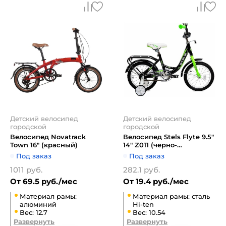
Детский велосипед
Детский велосипед
городской
городской
Велосипед Novatrack
Велосипед Stels Flyte 9.5"
Town 16" (красный)
14" Z011 (черно-
салатовый)
Под заказ
Под заказ
1011 руб.
282.1 руб.
От 69.5 руб./мес
От 19.4 руб./мес
Материал рамы:
Материал рамы: сталь
алюминий
Hi-ten
Вес: 12.7
Вес: 10.54
Развернуть
Развернуть