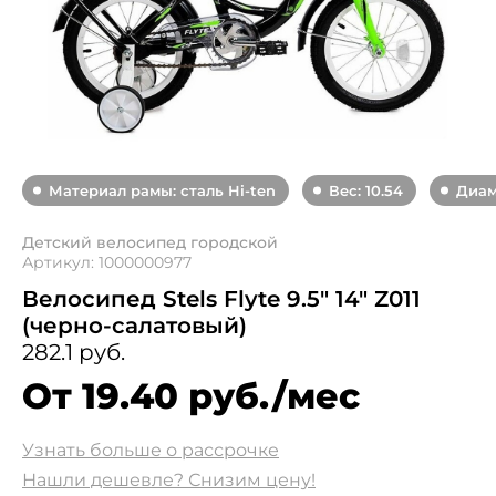
Материал рамы: сталь Hi-ten
Вес: 10.54
Диам
Детский велосипед городской
Артикул: 1000000977
Велосипед Stels Flyte 9.5" 14" Z011
(черно-салатовый)
282.1 руб.
От 19.40 руб./мес
Узнать больше о рассрочке
Нашли дешевле? Снизим цену!