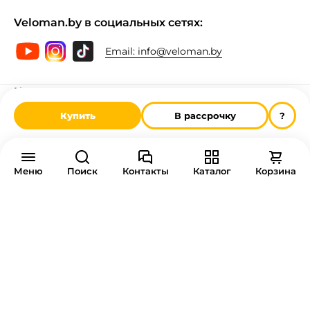
Veloman.by в социальных сетях:
Email:
info@veloman.by
Категории велосипедов
Гибридные велосипеды
Купить
В рассрочку
?
Горные велосипеды
Городские велосипеды
Двухподвесные велосипеды
Детские велосипеды
Меню
Поиск
Контакты
Каталог
Корзина
Комфортные велосипеды
Подростковые велосипеды
Складные велосипеды
Шоссейные велосипеды
Электровелосипеды
Экстремальные велосипеды
Женские велосипеды
Веломастерская
Прокат велосипедов