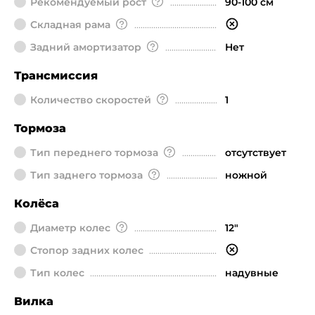
Рекомендуемый рост
90-100 см
Складная рама
Задний амортизатор
Нет
Трансмиссия
Количество скоростей
1
Тормоза
Тип переднего тормоза
отсутствует
Тип заднего тормоза
ножной
Колёса
Диаметр колeс
12"
Стопор задних колес
Тип колес
надувные
Вилка