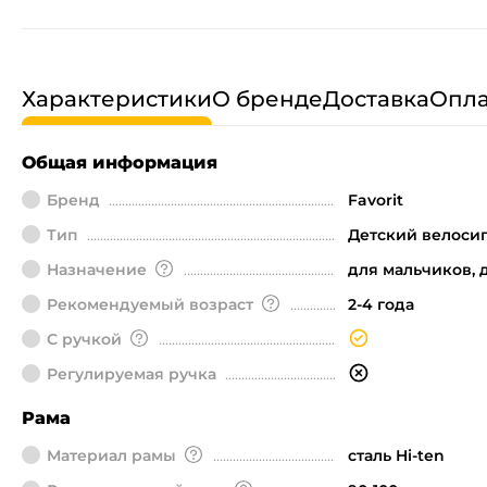
Характеристики
О бренде
Доставка
Опла
Общая информация
Бренд
Favorit
Тип
Детский велоси
Назначение
для мальчиков, 
Рекомендуемый возраст
2-4 года
С ручкой
Регулируемая ручка
Рама
Материал рамы
сталь Hi-ten