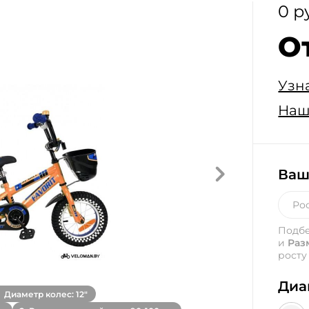
0 р
О
Узн
Наш
Ваш
Подб
и
Раз
росту
Диа
Диаметр колес: 12"