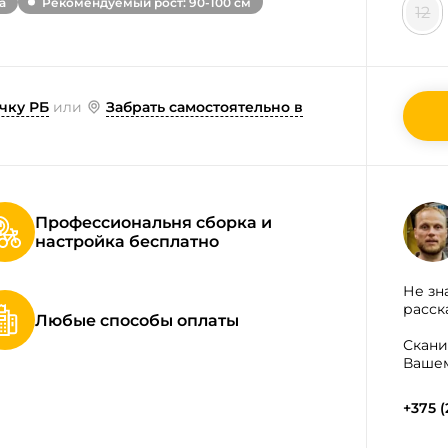
а
Рекомендуемый рост: 90-100 см
12
чку РБ
или
Забрать самостоятельно в
Профессиональня сборка и
настройка бесплатно
Не зн
расск
Любые способы оплаты
Скани
Вашем
+375 (