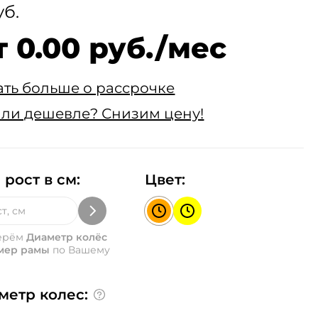
уб.
т 0.00 руб./мес
ать больше о рассрочке
ли дешевле? Снизим цену!
 рост в см:
Цвет:
ерём
Диаметр колёс
мер рамы
по Вашему
метр колес: