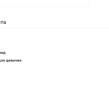
та
пед
для девочек