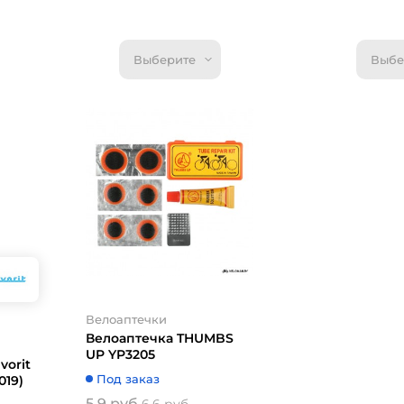
Выберите
Выбе
Велоаптечки
Велоаптечка
UP YPM24
Под заказ
7.1 руб.
7.92 р
- 0.82 
10%
От 0.5 руб.
Велоаптечки
Купить
Велоаптечка THUMBS
UP YP3205
vorit
Под заказ
019)
5.9 руб.
6.6 руб.