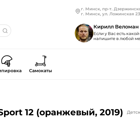
г. Минск, пр-т. Дзержинско
г. Минск, ул. Ложинская 2
Кирилл Веломан
Если у Вас есть какой
напишите в любой мес
ипировка
Самокаты
port 12 (оранжевый, 2019)
Детс