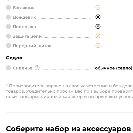
Багажник
Дождевик
Подножка
Защита цепи
Передний щиток
Седло
Сиденье
обычное (седло)
* Производитель вправе на свое усмотрение и без до
товаров. Убедительно просим Вас при выборе проверят
носит информационный характер и ни при каких услов
Соберите набор из аксессуаров 