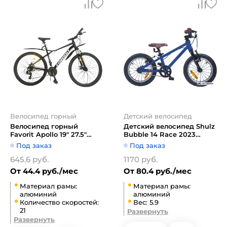
Велосипед горный
Детский велосипед
Велосипед горный
Детский велосипед Shulz
Favorit Apollo 19" 27.5"
Bubble 14 Race 2023
APL27MD19BK-AL
(синий)
Под заказ
Под заказ
(черный)
645.6 руб.
1170 руб.
От 44.4 руб./мес
От 80.4 руб./мес
Материал рамы:
Материал рамы:
алюминий
алюминий
Количество скоростей:
Вес: 5.9
21
Развернуть
Развернуть