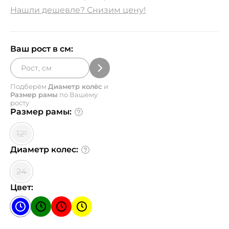
Нашли дешевле? Снизим цену!
Ваш рост в см:
Подберём
Диаметр колёс
и
Размер рамы
по Вашему
росту
Размер рамы:
12"
Диаметр колес:
24
Цвет: