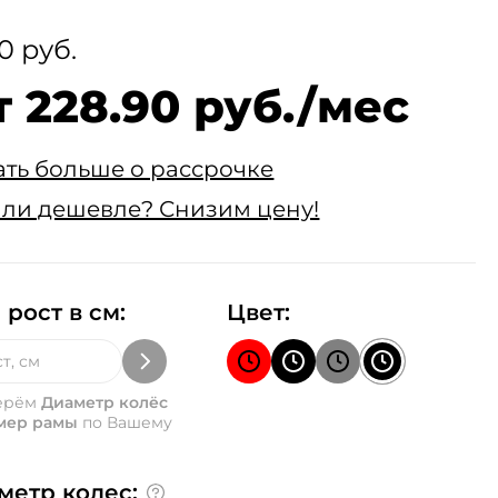
0 руб.
т 228.90 руб./мес
ать больше о рассрочке
ли дешевле? Снизим цену!
 рост в см:
Цвет:
ерём
Диаметр колёс
мер рамы
по Вашему
метр колес: