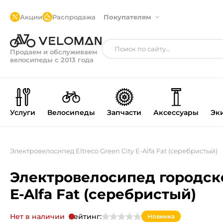
Акции
Распродажа
Покупателям
Продаем и обслуживаем
велосипеды с 2013 года
Услуги
Велосипеды
Запчасти
Аксессуары
Эк
Электровелосипед Eltreco Green City E-Alfa Fat (серебристый)
Электровелосипед городской
E-Alfa Fat (серебристый)
Нет в наличии
Рейтинг:
Новинка