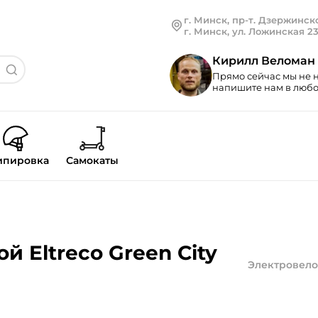
г. Минск, пр-т. Дзержинско
г. Минск, ул. Ложинская 2
Кирилл Веломан
Прямо сейчас мы не н
напишите нам в любой
ипировка
Самокаты
 Eltreco Green City
Электровело