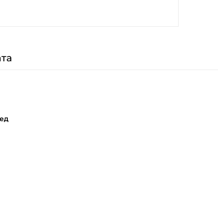
та
ед