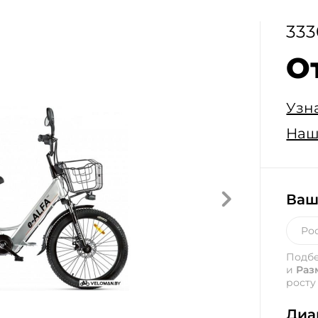
333
О
Узн
Наш
Ваш
Подб
и
Раз
росту
Диа