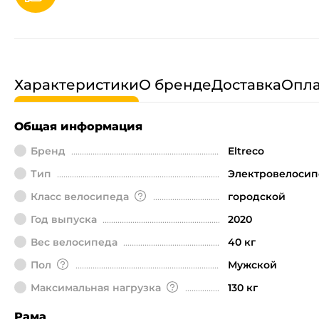
Характеристики
О бренде
Доставка
Опла
Общая информация
Бренд
Eltreco
Тип
Электровелосип
Класс велосипеда
городской
Год выпуска
2020
Вес велосипеда
40 кг
Пол
Мужской
Максимальная нагрузка
130 кг
Рама