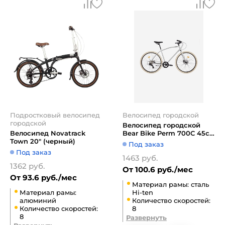
Подростковый велосипед
Велосипед городской
городской
Велосипед городской
Велосипед Novatrack
Bear Bike Perm 700C 45см
Town 20" (черный)
1BKB1C188001 (хром)
Под заказ
Под заказ
1463 руб.
1362 руб.
От 100.6 руб./мес
От 93.6 руб./мес
Материал рамы: сталь
Материал рамы:
Hi-ten
алюминий
Количество скоростей:
Количество скоростей:
8
8
Развернуть