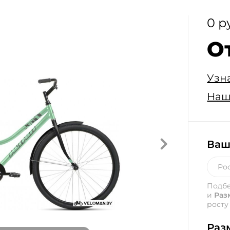
0 р
О
Узн
Наш
Ваш
Подб
и
Раз
росту
Раз