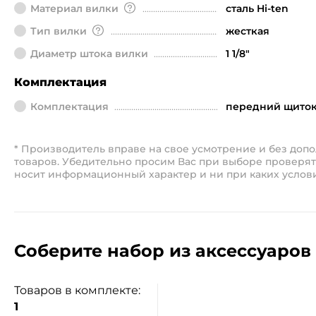
Материал вилки
сталь Hi-ten
Тип вилки
жесткая
Диаметр штока вилки
1 1/8"
Комплектация
Комплектация
передний щиток,
* Производитель вправе на свое усмотрение и без до
товаров. Убедительно просим Вас при выборе проверят
носит информационный характер и ни при каких услов
Соберите набор из аксессуаров 
Товаров в комплекте:
1