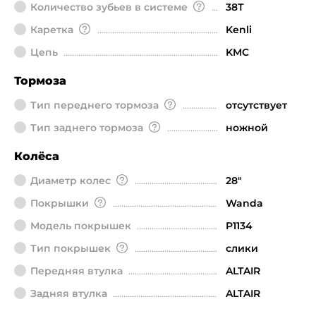
Количество зубьев в системе
38Т
Каретка
Kenli
Цепь
KMC
Тормоза
Тип переднего тормоза
отсутствует
Тип заднего тормоза
ножной
Колёса
Диаметр колeс
28"
Покрышки
Wanda
Модель покрышек
P1134
Тип покрышек
слики
Передняя втулка
ALTAIR
Задняя втулка
ALTAIR