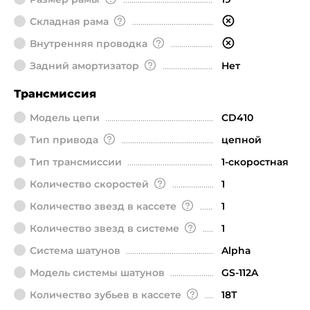
Складная рама
Внутренняя проводка
Задний амортизатор
Нет
Трансмиссия
Модель цепи
CD410
Тип привода
цепной
Тип трансмиссии
1-скоростная
Количество скоростей
1
Количество звезд в кассете
1
Количество звезд в системе
1
Система шатунов
Alpha
Модель системы шатунов
GS-112A
Количество зубьев в кассете
18Т