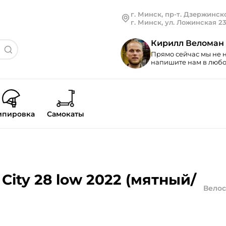
г. Минск, пр-т. Дзержинско
г. Минск, ул. Ложинская 2
Кирилл Веломан
Прямо сейчас мы не н
напишите нам в любой
ипировка
Самокаты
City 28 low 2022 (мятный/
Велос