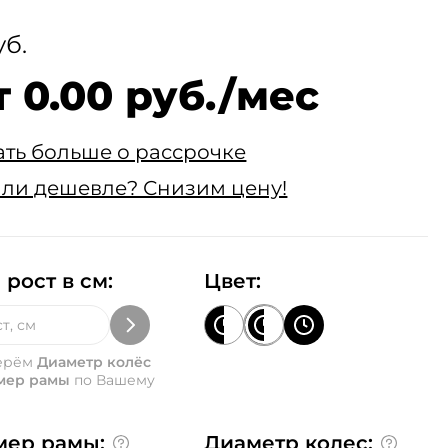
уб.
т 0.00 руб./мес
ать больше о рассрочке
ли дешевле? Снизим цену!
 рост в см:
Цвет:
ерём
Диаметр колёс
мер рамы
по Вашему
мер рамы:
Диаметр колес: