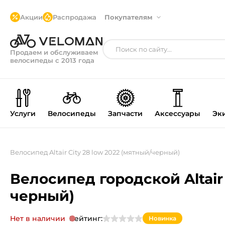
Акции
Распродажа
Покупателям
Продаем и обслуживаем
велосипеды с 2013 года
Услуги
Велосипеды
Запчасти
Аксессуары
Эк
Велосипед Altair City 28 low 2022 (мятный/черный)
Велосипед городской Altair 
черный)
Нет в наличии
Рейтинг:
Новинка