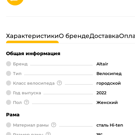
Характеристики
О бренде
Доставка
Опла
Общая информация
Бренд
Altair
Тип
Велосипед
Класс велосипеда
городской
Год выпуска
2022
Пол
Женский
Рама
Материал рамы
сталь Hi-ten
Размер рамы
19"