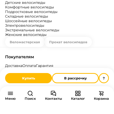
Детские велосипеды
Комфортные велосипеды
Подростковые велосипеды
Складные велосипеды
Шоссейные велосипеды
Электровелосипеды
Экстремальные велосипеды
Женские велосипеды
Веломастерская
Прокат велосипедов
Покупателям
Доставка
Оплата
Гарантия
Политика конфиденциальности
Отзывы о магазине
Купить
В рассрочку
?
Приезжайте на тест-драйв
Меню
Поиск
Контакты
Каталог
Корзина
Режим работы: ежедневно с 10:00 до 20:00
Адрес: г. Минск, ул. Ложинская, д. 23