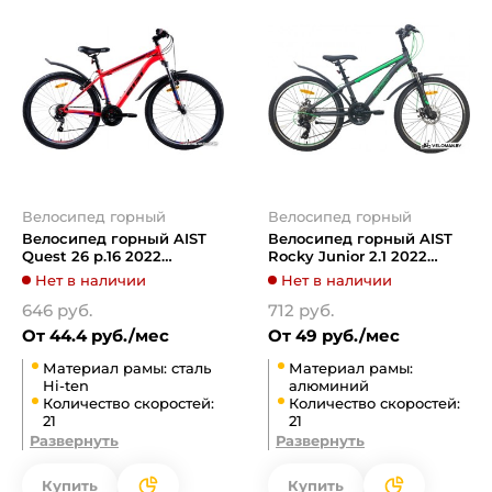
Велосипед горный
Велосипед горный
Велосипед горный AIST
Велосипед горный AIST
Quest 26 р.16 2022
Rocky Junior 2.1 2022
(красный/синий)
(серый)
Нет в наличии
Нет в наличии
646 руб.
712 руб.
От 44.4 руб./мес
От 49 руб./мес
Материал рамы: сталь
Материал рамы:
Hi-ten
алюминий
Количество скоростей:
Количество скоростей:
21
21
Развернуть
Развернуть
Купить
Купить